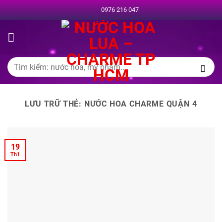
Chuyển
0976 216 047
đến
nội
dung
Tìm
kiếm:
LƯU TRỮ THẺ:
NƯỚC HOA CHARME QUẬN 4
19
Th1