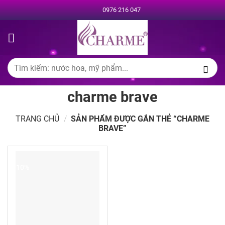
Chuyển
0976 216 047
đến
nội
dung
Tìm
kiếm:
charme brave
TRANG CHỦ
/
SẢN PHẨM ĐƯỢC GẮN THẺ “CHARME
BRAVE”
-10%