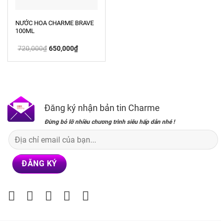
NƯỚC HOA CHARME BRAVE
100ML
Giá
Giá
720,000
₫
650,000
₫
gốc
hiện
là:
tại
720,000₫.
là:
650,000₫.
Đăng ký nhận bản tin Charme
Đừng bỏ lỡ nhiều chương trình siêu hấp dẫn nhé !