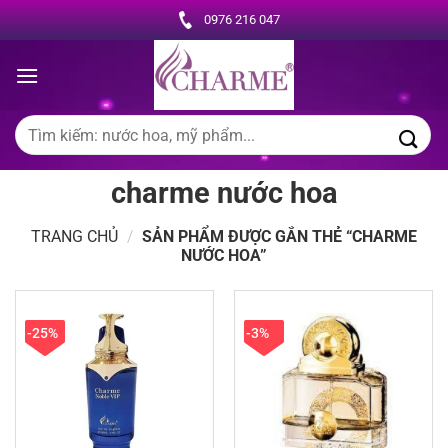
Chuyển
0976 216 047
đến
nội
dung
Tìm
kiếm:
charme nước hoa
TRANG CHỦ
/
SẢN PHẨM ĐƯỢC GẮN THẺ “CHARME
NƯỚC HOA”
-25%
-3%