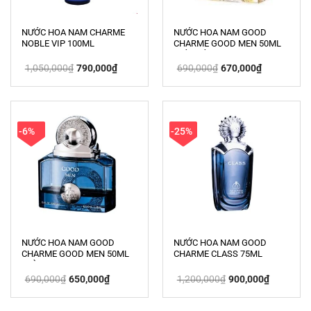
NƯỚC HOA NAM CHARME
NƯỚC HOA NAM GOOD
NOBLE VIP 100ML
CHARME GOOD MEN 50ML
(MÀU VÀNG)
Giá
Giá
Giá
Giá
1,050,000
₫
790,000
₫
690,000
₫
670,000
₫
gốc
hiện
gốc
hiện
là:
tại
là:
tại
1,050,000₫.
là:
690,000₫.
là:
790,000₫.
670,000₫.
-6%
-25%
NƯỚC HOA NAM GOOD
NƯỚC HOA NAM GOOD
CHARME GOOD MEN 50ML
CHARME CLASS 75ML
(MÀU XANH)
Giá
Giá
Giá
Giá
690,000
₫
650,000
₫
1,200,000
₫
900,000
₫
gốc
hiện
gốc
hiện
là:
tại
là:
tại
690,000₫.
là:
1,200,000₫.
là:
650,000₫.
900,000₫