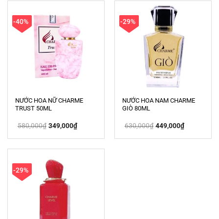
-40%
-29%
NƯỚC HOA NỮ CHARME
NƯỚC HOA NAM CHARME
TRUST 50ML
GIÒ 80ML
Giá
Giá
Giá
Giá
580,000
₫
349,000
₫
630,000
₫
449,000
₫
gốc
hiện
gốc
hiện
là:
tại
là:
tại
580,000₫.
là:
630,000₫.
là:
349,000₫.
449,000₫.
-29%