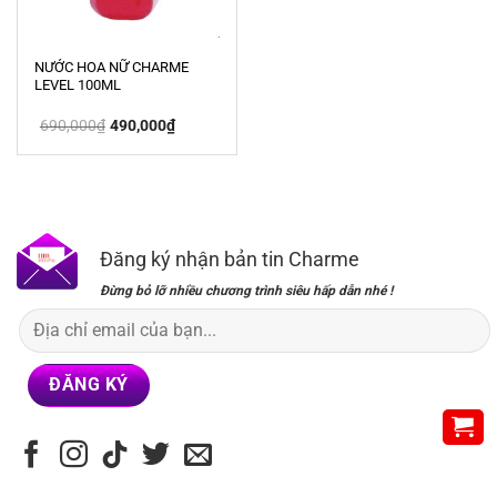
NƯỚC HOA NỮ CHARME
LEVEL 100ML
Giá
Giá
690,000
₫
490,000
₫
gốc
hiện
là:
tại
690,000₫.
là:
490,000₫.
Đăng ký nhận bản tin Charme
Đừng bỏ lỡ nhiều chương trình siêu hấp dẫn nhé !