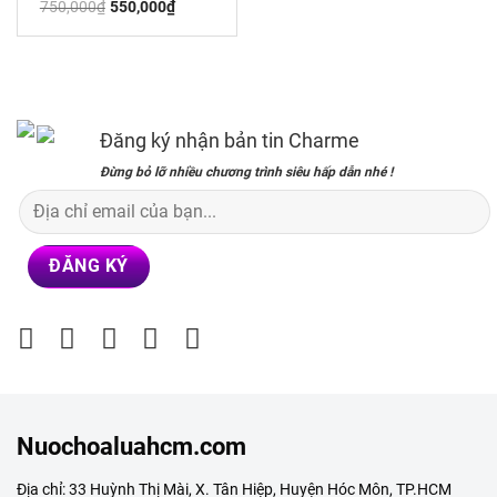
Giá
Giá
750,000
₫
550,000
₫
gốc
hiện
là:
tại
750,000₫.
là:
550,000₫.
Đăng ký nhận bản tin Charme
Đừng bỏ lỡ nhiều chương trình siêu hấp dẫn nhé !
Nuochoaluahcm.com
Địa chỉ: 33 Huỳnh Thị Mài, X. Tân Hiệp, Huyện Hóc Môn, TP.HCM