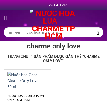
Chuyển
0976 216 047
đến
nội
dung
Tìm
kiếm:
charme only love
TRANG CHỦ
/
SẢN PHẨM ĐƯỢC GẮN THẺ “CHARME
ONLY LOVE”
-27%
NƯỚC HOA GOOD CHARME
ONLY LOVE 80ML