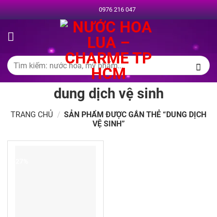
Chuyển
0976 216 047
đến
nội
dung
Tìm
kiếm:
dung dịch vệ sinh
TRANG CHỦ
/
SẢN PHẨM ĐƯỢC GẮN THẺ “DUNG DỊCH
VỆ SINH”
-27%