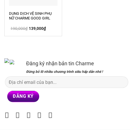
DUNG DỊCH VỆ SINH PHỤ
NỮ CHARME GOOD GIRL
150ML
Giá
Giá
190,000
₫
139,000
₫
gốc
hiện
là:
tại
190,000₫.
là:
139,000₫.
Đăng ký nhận bản tin Charme
Đừng bỏ lỡ nhiều chương trình siêu hấp dẫn nhé !