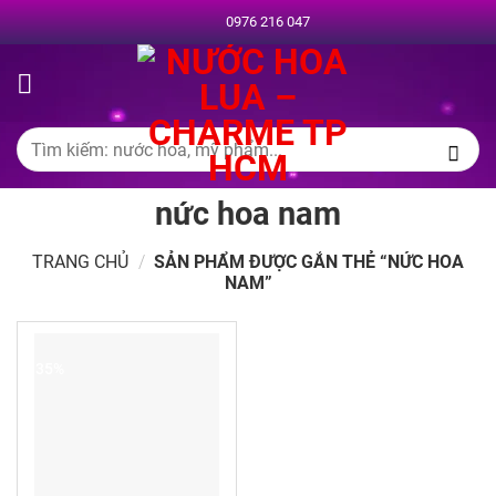
Chuyển
0976 216 047
đến
nội
dung
Tìm
kiếm:
nức hoa nam
TRANG CHỦ
/
SẢN PHẨM ĐƯỢC GẮN THẺ “NỨC HOA
NAM”
-35%