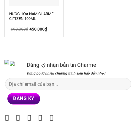
NƯỚC HOA NAM CHARME
CITIZEN 100ML
Giá
Giá
690,000
₫
450,000
₫
gốc
hiện
là:
tại
690,000₫.
là:
450,000₫.
Đăng ký nhận bản tin Charme
Đừng bỏ lỡ nhiều chương trình siêu hấp dẫn nhé !