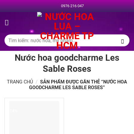
Chuyển
0976 216 047
đến
nội
dung
Tìm
kiếm:
Nước hoa goodcharme Les
Sable Roses
TRANG CHỦ
/
SẢN PHẨM ĐƯỢC GẮN THẺ “NƯỚC HOA
GOODCHARME LES SABLE ROSES”
-14%