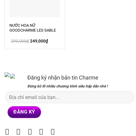
NƯỚC HOA NỮ
GOODCHARME LES SABLE
ROSES 25ML
Giá
Giá
290,000
₫
249,000
₫
gốc
hiện
là:
tại
290,000₫.
là:
249,000₫.
Đăng ký nhận bản tin Charme
Đừng bỏ lỡ nhiều chương trình siêu hấp dẫn nhé !