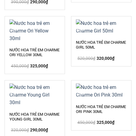
Giá
Giá
là:
tại
390,000
₫
290,000
₫
gốc
hiện
450,000₫.
là:
là:
tại
320,000₫.
390,000₫.
là:
290,000₫.
-28%
-38%
NƯỚC HOA TRẺ EM CHARME
GIRL 50ML
NƯỚC HOA TRẺ EM CHARME
ORI YELLOW 30ML
Giá
Giá
520,000
₫
320,000
₫
gốc
hiện
Giá
Giá
là:
tại
450,000
₫
325,000
₫
gốc
hiện
520,000₫.
là:
là:
tại
320,000₫.
450,000₫.
là:
325,000₫.
-9%
-28%
NƯỚC HOA TRẺ EM CHARME
ORI PINK 30ML
NƯỚC HOA TRẺ EM CHARME
YOUNG GIRL 30ML
Giá
Giá
450,000
₫
325,000
₫
gốc
hiện
Giá
Giá
là:
tại
320,000
₫
290,000
₫
gốc
hiện
450,000₫.
là: