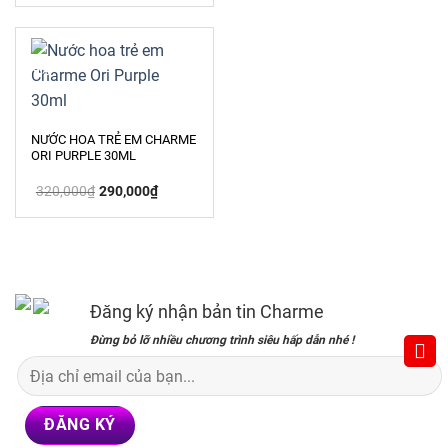
là:
tại
325,000₫.
320,000₫.
là:
290,000₫.
-9%
NƯỚC HOA TRẺ EM CHARME
ORI PURPLE 30ML
Giá
Giá
320,000
₫
290,000
₫
gốc
hiện
là:
tại
320,000₫.
là:
290,000₫.
Đăng ký nhận bản tin Charme
Đừng bỏ lỡ nhiều chương trình siêu hấp dẫn nhé !