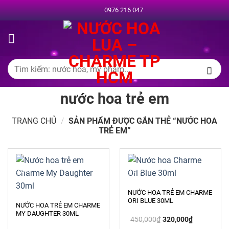
Chuyển
0976 216 047
đến
nội
dung
Tìm
kiếm:
nước hoa trẻ em
TRANG CHỦ
/
SẢN PHẨM ĐƯỢC GẮN THẺ “NƯỚC HOA
TRẺ EM”
-26%
-29%
NƯỚC HOA TRẺ EM CHARME
ORI BLUE 30ML
NƯỚC HOA TRẺ EM CHARME
MY DAUGHTER 30ML
Giá
Giá
450,000
₫
320,000
₫
gốc
hiện