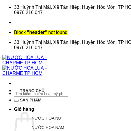
Chuyển
33 Huỳnh Thị Mài, Xã Tân Hiệp, Huyện Hóc Môn, TP.H
đến
0976 216 047
nội
dung
Block
"header"
not found
33 Huỳnh Thị Mài, Xã Tân Hiệp, Huyện Hóc Môn, TP.H
0976 216 047
TRANG CHỦ
Tìm
kiếm:
SẢN PHẨM
Giỏ hàng
NƯỚC HOA NỮ
NƯỚC HOA NAM