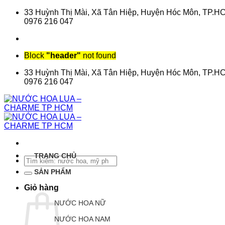
Chuyển
33 Huỳnh Thị Mài, Xã Tân Hiệp, Huyện Hóc Môn, TP.H
đến
0976 216 047
nội
dung
Block
"header"
not found
33 Huỳnh Thị Mài, Xã Tân Hiệp, Huyện Hóc Môn, TP.H
0976 216 047
TRANG CHỦ
Tìm
kiếm:
SẢN PHẨM
Giỏ hàng
NƯỚC HOA NỮ
NƯỚC HOA NAM