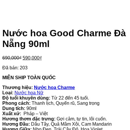
Nước hoa Good Charme Đà
Nẵng 90ml
Giá
Giá
690,000
₫
590,000
₫
gốc
hiện
Đã bán:
203
là:
tại
690,000₫.
là:
MIỄN SHIP TOÀN QUỐC
590,000₫.
Thương hiệu:
Nước hoa Charme
Loại:
Nước hoa Nữ
Độ tuổi khuyên dùng:
Từ 22 đến 45 tuổi.
Phong cách:
Thanh lịch, Quyến rũ, Sang trọng
Dung tích:
90ml
Xuất xứ:
Pháp – Việt
Hương thơm đặc trưng:
Gợi cảm, tự tin, lôi cuốn.
Hương Đầu:
Dâu Tây, Quả Mâm Xôi, Cam Mandarin
Hương Giữa:
Nho Đen, Trái Cây Đỏ, Hoa Violet