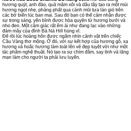
hương quýt, anh đào, quả mâm xôi và dâu tây tạo ra một mùi
hương ngọt nhẹ, phảng phất qua cánh mũi tựa làn gió trên
các bờ biển lúc ban mai. Sau đó bạn có thể cảm nhận được
sự trong sáng, yên bình được hòa quyện từ hương bưởi và
nho đen. Một cảm giác rất êm ái như đang lạc vào những
đám mây của đỉnh Bà Nà Hill hùng vĩ.
Để rồi lúc hoàng hôn được ngắm nhìn cảnh vật trên chiếc
Cầu Vàng thơ mộng. Ở đó, với sự kết hợp của hương gỗ, xạ
hương và hoắc hương làm toát lên vẻ đẹp tuyệt vời như một
tác phẩm nghệ thuật. Nó tạo ra sự chìm đắm, say tình và lãng
mạn làm cho người ta phải lưu luyến.