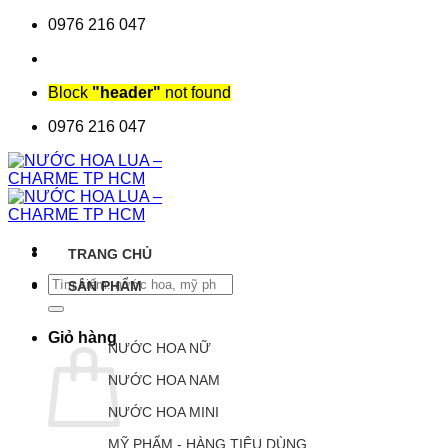
Chuyển
0976 216 047
đến
nội
dung
Block
"header"
not found
0976 216 047
TRANG CHỦ
Tìm
SẢN PHẨM
kiếm:
Giỏ hàng
NƯỚC HOA NỮ
NƯỚC HOA NAM
NƯỚC HOA MINI
MỸ PHẨM - HÀNG TIÊU DÙNG