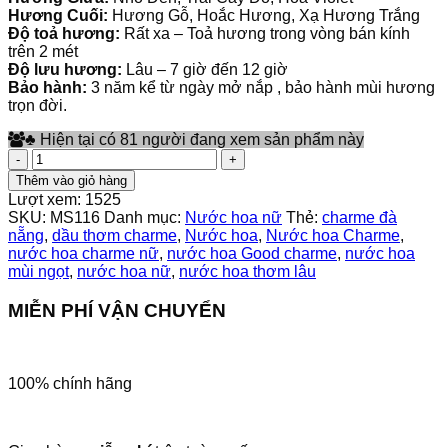
Hương Cuối:
Hương Gỗ, Hoắc Hương, Xạ Hương Trắng
Độ toả hương:
Rất xa – Toả hương trong vòng bán kính
trên 2 mét
Độ lưu hương:
Lâu – 7 giờ đến 12 giờ
Bảo hành:
3 năm kể từ ngày mở nắp , bảo hành mùi hương
trọn đời.
♣
Hiện tại có 81 người đang xem sản phẩm này
Nước
hoa
Thêm vào giỏ hàng
Good
Lượt xem:
1525
Charme
SKU:
MS116
Danh mục:
Nước hoa nữ
Thẻ:
charme đà
Đà
nẵng
,
dầu thơm charme
,
Nước hoa
,
Nước hoa Charme
,
Nẵng
nước hoa charme nữ
,
nước hoa Good charme
,
nước hoa
90ml
mùi ngọt
,
nước hoa nữ
,
nước hoa thơm lâu
số
lượng
MIỄN PHÍ VẬN CHUYỂN
100% chính hãng