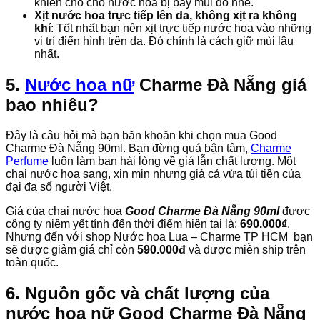
khiến
cho cho nước hoa bị bay mùi
đó
nhé.
Xịt nước hoa trực tiếp lên da, không xịt ra không
khí
: Tốt nhất bạn nên xịt trực tiếp nước hoa vào
những
vị trí điển hình trên da. Đó chính là
cách
giữ mùi lâu
nhất.
5.
Nước hoa nữ
Charme Đà Nẵng giá
bao nhiêu?
Đây là câu hỏi mà bạn băn khoăn khi chọn mua Good
Charme Đà Nẵng 90ml. Bạn đừng quá bận tâm,
Charme
Perfume
luôn làm bạn hài lòng về giá lẫn chất lượng. Một
chai nước hoa sang, xịn mịn nhưng giá cả vừa túi tiền của
đại đa số người Việt.
Giá của chai nước hoa
Good Charme Đà Nẵng 90ml
được
công ty niêm yết tính đến thời điểm hiện tại là:
690.000₫
.
Nhưng đến với shop Nước hoa Lua – Charme TP HCM bạn
sẽ được giảm giá chỉ còn
590.000đ
và được miễn ship trên
toàn quốc.
6. Nguồn gốc và chất lượng của
nước hoa nữ Good Charme Đà Nẵng