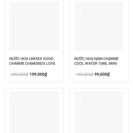
-20%
-34%
NƯỚC HOA UNISEX GOOD
NƯỚC HOA NAM CHARME
CHARME DIAMONDS LOVE
COOL WATER 10ML MINI
BLACK 10ML
Giá
Giá
Giá
Giá
250,000
₫
199,000
₫
150,000
₫
99,000
₫
gốc
hiện
gốc
hiện
là:
tại
là:
tại
250,000₫.
là:
150,000₫.
là:
199,000₫.
99,000₫.
-27%
-32%