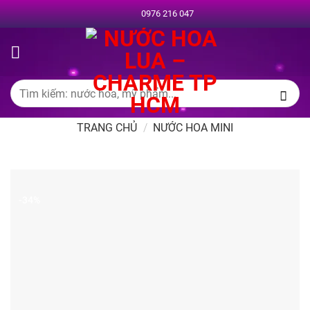
Chuyển
0976 216 047
đến
nội
dung
Tìm
kiếm:
TRANG CHỦ
/
NƯỚC HOA MINI
-34%