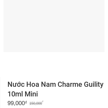
Nước Hoa Nam Charme Guility
10ml Mini
99,000
Giá
Giá
₫
₫
150,000
gốc
hiện