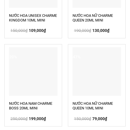
NƯỚC HOA UNISEX CHARME
NƯỚC HOA NỮ CHARME
KINGDOM 10ML MINI
QUEEN 20ML MINI
Giá
Giá
Giá
Giá
150,000
₫
109,000
₫
190,000
₫
130,000
₫
gốc
hiện
gốc
hiện
là:
tại
là:
tại
150,000₫.
là:
190,000₫.
là:
109,000₫.
130,000₫.
-20%
-47%
NƯỚC HOA NAM CHARME
NƯỚC HOA NỮ CHARME
BOSS 20ML MINI
QUEEN 10ML MINI
Giá
Giá
Giá
Giá
250,000
₫
199,000
₫
150,000
₫
79,000
₫
gốc
hiện
gốc
hiện
là:
tại
là:
tại
250,000₫.
là:
150,000₫.
là: