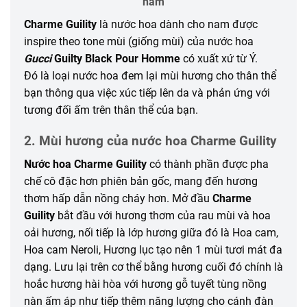
nam
Charme Guility
là nước hoa dành cho nam được
inspire theo tone mùi (giống mùi) của nước hoa
Gucci
Guilty Black Pour Homme
có
xuất xứ
từ Ý.
Đó là loại nước hoa
đem lại
mùi hương cho
thân thể
bạn
thông qua
việc
xúc tiếp
lên da và phản ứng với
tương đối
ấm trên
thân thể
của bạn.
2. Mùi hương của nước hoa Charme Guility
Nước hoa Charme Guility
có thành phần được pha
chế cô đặc hơn phiên bản gốc,
mang đến
hương
thơm
hấp dẫn
nồng cháy
hơn. M
ở đầu
Charme
Guility
bắt đầu với hương thơm của rau mùi và hoa
oải hương,
nối tiếp
là lớp hương giữa
đó
là Hoa cam,
Hoa cam Neroli, Hương lục tạo nên
1
mùi tươi mát đa
dạng. Lưu lại trên cơ thể bằng hương cuối
đó
chính là
hoắc hương
hài hòa
với hương gỗ tuyết tùng
nồng
nàn
ấm áp
như tiếp thêm năng lượng cho cánh đàn