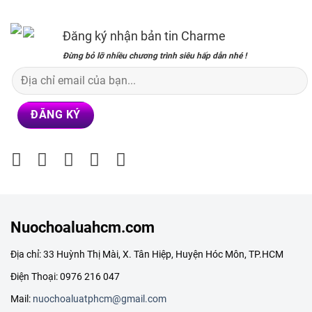
199,000₫.
79,000₫.
Đăng ký nhận bản tin Charme
Đừng bỏ lỡ nhiều chương trình siêu hấp dẫn nhé !
Nuochoaluahcm.com
Địa chỉ: 33 Huỳnh Thị Mài, X. Tân Hiệp, Huyện Hóc Môn, TP.HCM
Điện Thoại: 0976 216 047
Mail:
nuochoaluatphcm@gmail.com