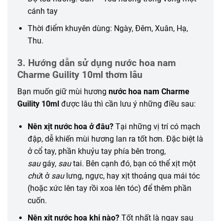
cánh tay
Thời điểm khuyên dùng: Ngày, Đêm, Xuân, Hạ,
Thu.
3. Hướng dẫn sử dụng nước hoa nam
Charme Guility 10ml thơm lâu
Bạn muốn giữ mùi hương
nước hoa nam Charme
Guility 10ml
được lâu thì cần lưu ý những điều sau:
Nên xịt nước hoa ở đâu?
Tại những vị trí có mạch
đập, dễ khiến mùi hương lan ra tốt hơn. Đặc biệt là
ở cổ tay, phần khuỷu tay phía bên trong,
sau
gáy,
sau
tai. Bên cạnh đó, bạn có thể xịt một
chú
t ở
sau
lưng, ngực, hay xịt thoảng qua mái tóc
(hoặc xức lên tay rồi xoa lên tóc) để thêm phần
cuốn.
Nên xịt nước hoa khi nào?
Tốt nhất là ngay sau