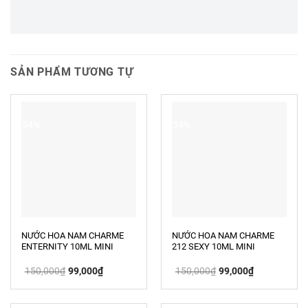
SẢN PHẨM TƯƠNG TỰ
-34%
-34%
NƯỚC HOA NAM CHARME
NƯỚC HOA NAM CHARME
ENTERNITY 10ML MINI
212 SEXY 10ML MINI
Giá
Giá
Giá
Giá
150,000
₫
99,000
₫
150,000
₫
99,000
₫
gốc
hiện
gốc
hiện
là:
tại
là:
tại
150,000₫.
là:
150,000₫.
là:
99,000₫.
99,000₫.