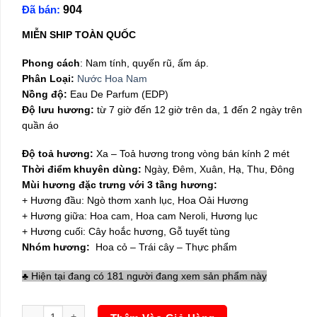
Đã bán:
904
là:
tại
150,000₫.
là:
MIỄN SHIP TOÀN QUỐC
99,000₫.
Phong cách
: Nam tính, quyến rũ, ấm áp.
Phân Loại:
Nước Hoa Nam
Nồng độ:
Eau De Parfum (EDP)
Độ lưu hương:
từ 7 giờ đến 12 giờ trên da, 1 đến 2 ngày trên
quần áo
Độ toả hương:
Xa – Toả hương trong vòng bán kính 2 mét
Thời điểm khuyên dùng:
Ngày, Đêm, Xuân, Hạ, Thu, Đông
Mùi hương đặc trưng với 3 tầng hương:
+ Hương đầu: Ngò thơm xanh lục, Hoa Oải Hương
+ Hương giữa: Hoa cam, Hoa cam Neroli, Hương lục
+ Hương cuối: Cây hoắc hương, Gỗ tuyết tùng
Nhóm hương:
Hoa cỏ – Trái cây – Thực phẩm
♣ Hiện tại đang có 181 người đang xem sản phẩm này
Nước Hoa Nam Charme Guility 10ml Mini số lượng